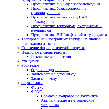
Профилактика суицидального поведения
Профилактика безнадзорности и
правонарушений
Профилактика наркомании, ПАВ,
табакокурения
Профилактика терроризма, экстремизма и
неонацизма
Профилактика ВИЧ-инфекций и туберкулеза
Тестирование иностранных граждан на знание
иностранного языка
Снижение бюрократической нагрузки
Педагогам и специалистам
Рождественские чтения
Учащимся
Родителям
Отдых и оздоровление
Запись детей в детский сад
Запись в школу
Образование
ФЗ-273
ФГОС
Нормативно-правовые документы
Аналитические и методические
материалы