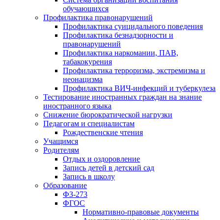
обучающихся
Профилактика правонарушений
Профилактика суицидального поведения
Профилактика безнадзорности и
правонарушений
Профилактика наркомании, ПАВ,
табакокурения
Профилактика терроризма, экстремизма и
неонацизма
Профилактика ВИЧ-инфекций и туберкулеза
Тестирование иностранных граждан на знание
иностранного языка
Снижение бюрократической нагрузки
Педагогам и специалистам
Рождественские чтения
Учащимся
Родителям
Отдых и оздоровление
Запись детей в детский сад
Запись в школу
Образование
ФЗ-273
ФГОС
Нормативно-правовые документы