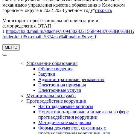
механизмов управления качества образования в Каменском
городском округе в 2022-2023 учебном году"
открыть
Мониторинг профессиональной ориентации и
самопределения. ЭТАП
1
https://cloud.mail.ru/attaches/16945028221568494370%3B0%3B1
folder-id=0&x-email=5374cso%40mail.ru&cvg=f
МЕНЮ
Управление образования
Общие сведения
Закупки
Административные регламенты
Электронная приемная
Электронные услуги
Муниципальная служба
Противодействие коррупции
Часто задаваемые вопросы
Нормативно-правовые и иные акты в сфере
противодействия коррупции
Методические материалы
Формы документов, связанных с
противодействием коррупции, для