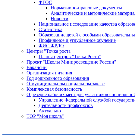
ФГОС
Нормативно-правовые документы
Аналитические и методические матери
Новости
Национальное исследование качества образо
Статистика
Образование детей с особыми образовательн
Профильное и углубленное обучение
ФИС ФРДО
Центры "Точка роста"
Планы центров "Точка Роста"
Проект "Школы Минпросвещение России"
Вакансии
Организация питания
Год дошкольного образования
О муниципальном социальном заказе
Комплексная безопасность
О резерве рабочих мест для участников специальн
Управление Федеральной службой государстве
Деятельность профсоюзов
Актуально
ТОР "Моя школа"