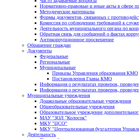
Часто задаваемые вопросы
Нормативно-правовые и иные акты в сфере п
Методические материалы
Формы документов, связанных с противодейс
Комиссия по соблюдению требований к служ
Деятельность муниципального органа по коор
Обратная связь для сообщений о фактах корр
Антикоррупционное просвещение
Обращение граждан
Документы
Федеральные
Региональные
Муниципальные
Приказы Управления образования КМО
Постановления Главы КМО
Информация о результатах проверок, проведе
Информация о результатах проверок, проведе
Муниципальные учреждения
Дошкольные образовательные учреждения
Общеобразовательные учреждения
Образовательное учреждение дополнительног
МАУ "ЗОЛ "Колосок"
МКУ "ЦСО"
МКУ "Централизованная бухгалтерия Управле
Деятельность