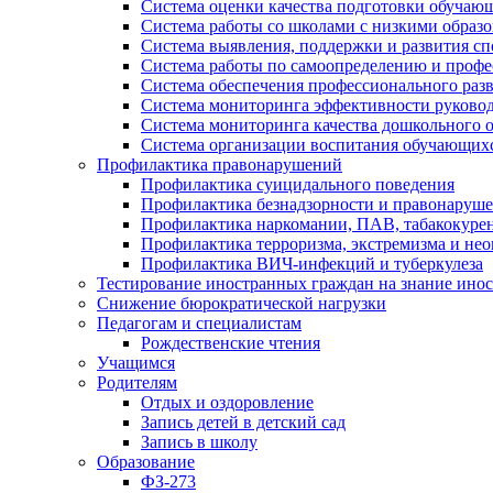
Система оценки качества подготовки обучаю
Система работы со школами с низкими образ
Система выявления, поддержки и развития сп
Система работы по самоопределению и проф
Система обеспечения профессионального раз
Система мониторинга эффективности руковод
Система мониторинга качества дошкольного 
Система организации воспитания обучающих
Профилактика правонарушений
Профилактика суицидального поведения
Профилактика безнадзорности и правонаруш
Профилактика наркомании, ПАВ, табакокуре
Профилактика терроризма, экстремизма и не
Профилактика ВИЧ-инфекций и туберкулеза
Тестирование иностранных граждан на знание инос
Снижение бюрократической нагрузки
Педагогам и специалистам
Рождественские чтения
Учащимся
Родителям
Отдых и оздоровление
Запись детей в детский сад
Запись в школу
Образование
ФЗ-273