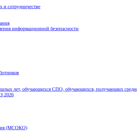
х и сотрудничестве
ания
чения информационной безопасности
аботников
шлых лет, обучающихся СПО, обучающихся, получающих средне
Э 2026
ания (МСОКО)