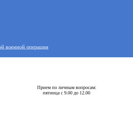
)
остями
ной военной операции
рации кадастра и картографии по Свердловской области
Прием по личным вопросам:
пятница с 9.00 до 12.00