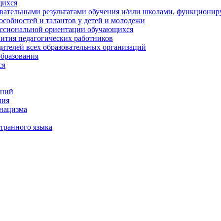
щихся
овательными результатами обучения и/или школами, функциони
особностей и талантов у детей и молодежи
ессиональной ориентации обучающихся
вития педагогических работников
ителей всех образовательных организаций
образования
ся
ений
ния
онацизма
транного языка