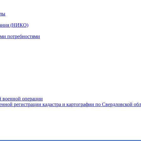
алы
вания (НИКО)
ыми потребностями
ой военной операции
нной регистрации кадастра и картографии по Свердловской об