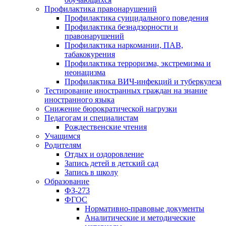
Профилактика правонарушений
Профилактика суицидального поведения
Профилактика безнадзорности и
правонарушений
Профилактика наркомании, ПАВ,
табакокурения
Профилактика терроризма, экстремизма и
неонацизма
Профилактика ВИЧ-инфекций и туберкулеза
Тестирование иностранных граждан на знание
иностранного языка
Снижение бюрократической нагрузки
Педагогам и специалистам
Рождественские чтения
Учащимся
Родителям
Отдых и оздоровление
Запись детей в детский сад
Запись в школу
Образование
ФЗ-273
ФГОС
Нормативно-правовые документы
Аналитические и методические