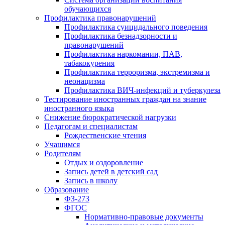
обучающихся
Профилактика правонарушений
Профилактика суицидального поведения
Профилактика безнадзорности и
правонарушений
Профилактика наркомании, ПАВ,
табакокурения
Профилактика терроризма, экстремизма и
неонацизма
Профилактика ВИЧ-инфекций и туберкулеза
Тестирование иностранных граждан на знание
иностранного языка
Снижение бюрократической нагрузки
Педагогам и специалистам
Рождественские чтения
Учащимся
Родителям
Отдых и оздоровление
Запись детей в детский сад
Запись в школу
Образование
ФЗ-273
ФГОС
Нормативно-правовые документы