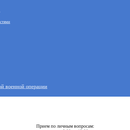
)
остями
ной военной операции
рации кадастра и картографии по Свердловской области
Прием по личным вопросам: