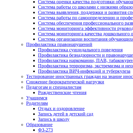
Система оценки качества подготовки обучаю
Система работы со школами с низкими образ
Система выявления, поддержки и развития сп
Система работы по самоопределению и проф
Система обеспечения профессионального раз
Система мониторинга эффективности руковод
Система мониторинга качества дошкольного 
Система организации воспитания обучающих
Профилактика правонарушений
Профилактика суицидального поведения
Профилактика безнадзорности и правонаруш
Профилактика наркомании, ПАВ, табакокуре
Профилактика терроризма, экстремизма и не
Профилактика ВИЧ-инфекций и туберкулеза
Тестирование иностранных граждан на знание инос
Снижение бюрократической нагрузки
Педагогам и специалистам
Рождественские чтения
Учащимся
Родителям
Отдых и оздоровление
Запись детей в детский сад
Запись в школу
Образование
ФЗ-273