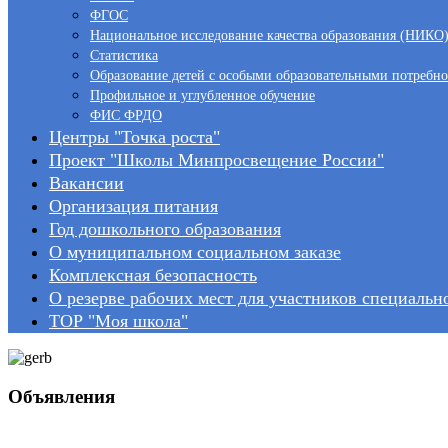
Запись в школу
ФГОС
Нормативно-правовые документы
Национальное исследование качества образования (НИКО
Аналитические и методические материалы
Статистика
Новости
Образование детей с особыми образовательными потребн
Профильное и углубленное обучение
ФИС ФРДО
Центры "Точка роста"
Проект "Школы Минпросвещение России"
Планы центров "Точка Роста"
Вакансии
Организация питания
Год дошкольного образования
О муниципальном социальном заказе
Комплексная безопасность
О резерве рабочих мест для участников специаль
ТОР "Моя школа"
Управление Федеральной службой государственной регист
Деятельность профсоюзов
Актуально
Объявления