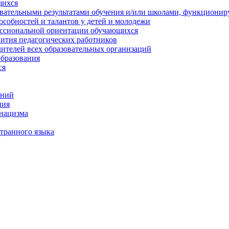
щихся
овательными результатами обучения и/или школами, функциони
особностей и талантов у детей и молодежи
ессиональной ориентации обучающихся
вития педагогических работников
ителей всех образовательных организаций
образования
ся
ений
ния
онацизма
транного языка