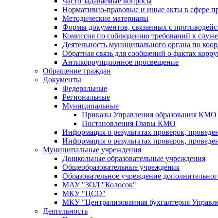
Часто задаваемые вопросы
Нормативно-правовые и иные акты в сфере п
Методические материалы
Формы документов, связанных с противодейс
Комиссия по соблюдению требований к служ
Деятельность муниципального органа по коор
Обратная связь для сообщений о фактах корр
Антикоррупционное просвещение
Обращение граждан
Документы
Федеральные
Региональные
Муниципальные
Приказы Управления образования КМО
Постановления Главы КМО
Информация о результатах проверок, проведе
Информация о результатах проверок, проведе
Муниципальные учреждения
Дошкольные образовательные учреждения
Общеобразовательные учреждения
Образовательное учреждение дополнительног
МАУ "ЗОЛ "Колосок"
МКУ "ЦСО"
МКУ "Централизованная бухгалтерия Управле
Деятельность