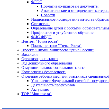
ФГОС
Нормативно-правовые документы
Аналитические и методические матери
Новости
Национальное исследование качества образо
Статистика
Образование детей с особыми образовательн
Профильное и углубленное обучение
ФИС ФРДО
Центры "Точка роста"
Планы центров "Точка Роста"
Проект "Школы Минпросвещение России"
Вакансии
Организация питания
Год дошкольного образования
О муниципальном социальном заказе
Комплексная безопасность
О резерве рабочих мест для участников специальн
Управление Федеральной службой государстве
Деятельность профсоюзов
Актуально
ТОР "Моя школа"