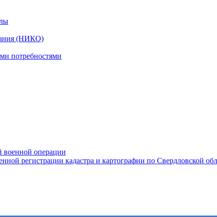
алы
вания (НИКО)
ыми потребностями
ой военной операции
нной регистрации кадастра и картографии по Свердловской об