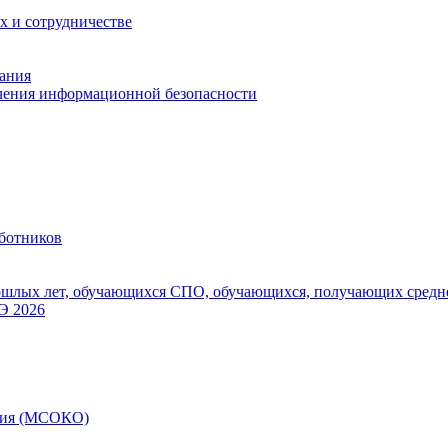
х и сотрудничестве
ания
чения информационной безопасности
аботников
шлых лет, обучающихся СПО, обучающихся, получающих средне
Э 2026
ания (МСОКО)